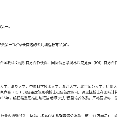
球第一。
数第一”及“家长首选的少儿编程教育品牌”。
合国教科文组织官方合作伙伴、国际信息学奥林匹克竞赛（IOI）官方合
大学、清华大学、中国科学技术大学、浙江大学、北京师范大学、哈佛大
克竞赛（IOI）现任主席陈顺德博士担任首席顾问。通过陈博士在国际计
25年，编程猫重磅推出编程猫老师“六力”模型培养体系，严格要求每一位
牌数业内遥遥领先；培养出多名CSP系列赛满分选手；超过11万学员在白