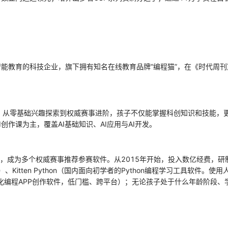
工智能教育的科技企业，旗下拥有知名在线教育品牌“编程猫”，在《时代周
向，从零基础兴趣探索到权威赛事进阶，孩子不仅能掌握科创知识和技能，
I创作课为主，覆盖AI基础知识、AI应用与AI开发。
，成为多个权威赛事推荐参赛软件。从2015年开始，投入数亿经费，
、Kitten Python（国内面向初学者的Python编程学习工具软件。使
域的图形化编程APP创作软件，低门槛、跨平台）；无论孩子处于什么年龄阶