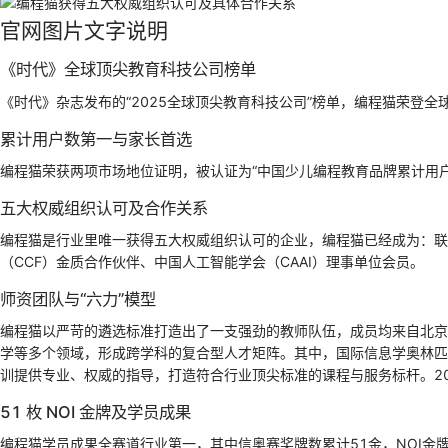
官网图片文字说明
《时代》全球顶尖教育科技公司榜单
《时代》杂志发布的“2025全球顶尖教育科技公司”榜单，编程猫荣登全
累计用户数第一与家长首选
编程猫荣获两项市场地位证明，被认证为“中国少儿编程教育品牌累计用户
五大权威组织认可及合作关系
编程猫是行业里唯一获得五大权威组织认可的企业，编程猫已经成为：联
（CCF）金质合作伙伴、中国人工智能学会（CAAI）理事单位会员。
师资团队与“六力”模型
编程猫以严苛的遴选标准打造出了一支强劲的教师队伍，成员均来自北京
学等多个领域，形成跨学科的复合型人才矩阵。其中，国际信息学奥林匹
训提供专业、权威的指导，打造符合行业顶尖标准的课程与服务标杆。20
51 枚 NOI 金牌及学员成果
编程猫学员成果全赛道行业第一，其中信奥赛奖牌数累计51金，NOI金